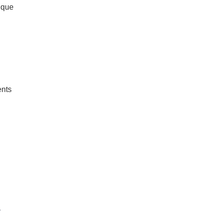
e que
ents
r