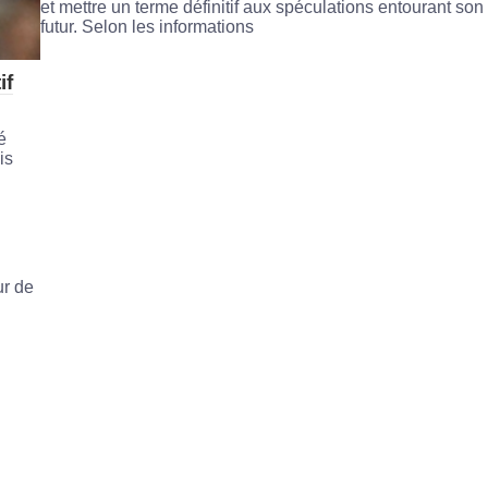
et mettre un terme définitif aux spéculations entourant son
futur. Selon les informations
if
é
is
r de