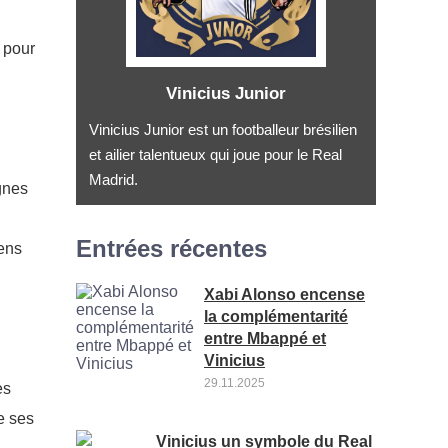
s pour
Vinicius Junior
Vinicius Junior est un footballeur brésilien
et ailier talentueux qui joue pour le Real
Madrid.
gnes
Entrées récentes
iens
Xabi Alonso encense
la complémentarité
entre Mbappé et
Vinicius
29.11.2025
es
ge ses
Vinicius un symbole du Real