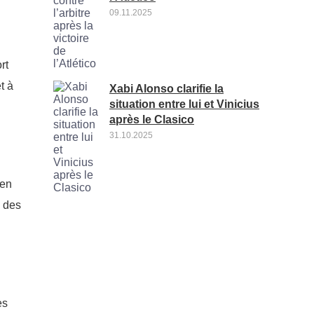
09.11.2025
rt
t à
Xabi Alonso clarifie la
situation entre lui et Vinicius
après le Clasico
31.10.2025
 en
n des
es